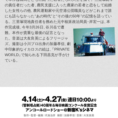
の責任者だった者
、
農民支援に入った農家の若者と恋をして結婚
した女性らの他
、
農民運動家や元空港公団職員などがこれまで誰
にも語らなかった“あの時代”と“その後の50年”の記憶を語ってい
る。三里塚現地責任者を務めた元中核派政治局員
・
岸宏一は
、
本
作完成後
、
今年3月26日
、
谷川岳で遭
難。本作が貴重な最後の証言となっ
た。音楽は大友良英によるフリージャ
ズ。撮影は小川プロ出身の加藤孝信
、
劇
中印象的なイカロスの絵は
、
『
PRIVATE
WORLD
』
で知られる下田昌克が手がけ
ている。