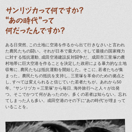
ある日突然
、
この土地に空港を作るから出て行きなさいと言われ
た農民たちの闘い。それが日本で最大の
、
そして最後の国家権力
に対する抵抗運動
、
成田空港建設反対闘争だ。成田市三里塚の農
村地帯に巨大空港を作ることを決定した政府による暴力的な土地
収奪に
、
農民たちは抵抗運動を開始した。そこに
、
若者たちが集
まった。農民たちの抵抗を支持し
、
三里塚を革命のための拠点と
し
、
すべては変えられると信じていた若者たちが。あれから50
年。“サンリヅカ＝三里塚”から毎日
、
海外旅行へと人々が出発
つ。そこでかつて何があったのか。多くの若者は知らない。忘れ
てしまった人も多い。成田空港のその下に“あの時代”が埋まって
いることを。