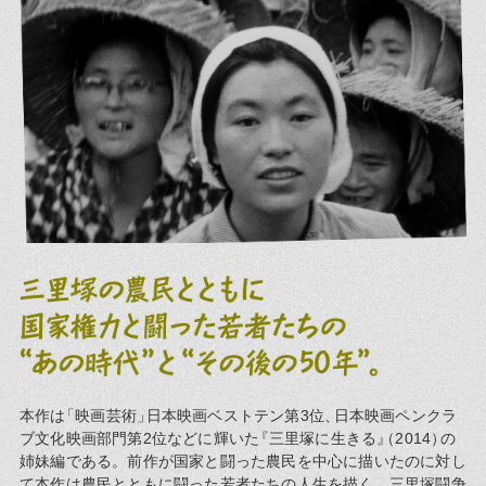
本作は
「
映画芸術
」
日本映画ベストテン第3位
、
日本映画ペンクラ
ブ文化映画部門第2位などに輝いた
『
三里塚に生きる
』
（
2014
）
の
姉妹編である。前作が国家と闘った農民を中心に描いたのに対し
て本作は農民とともに闘った若者たちの人生を描く。三里塚闘争