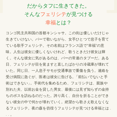
だからタフに生きてきた。
そんな
フェリシテ
が見つける
幸福
とは？
コンゴ民主共和国の首都キンシャサ。この街は優しいだけじゃ
生きていけない。バーで歌いながら、女手ひとつで息子を育て
ている歌手フェリシテ。その名前はフランス語で“幸福”の意
味。人生は彼女に優しくないけれど、歌うときだけ彼女は輝
く。そんな彼女に気があるのは、バーの常連のタブーだ。ある
日、フェリシテが目を覚ますと直したばかりの冷蔵庫が壊れて
いた。同じ日、一人息子サモが交通事故で重傷を負う。連絡を
受け病院に急ぐが、医者は彼女に告げる。
「
前払いでないと手
術はできない
」
。手術代を集めるため、フェリシテは、親族や
別れた夫、以前お金を貸した男女、最後には見ず知らずの金持
ちのボスを訪ねるのだった。誇り高く、自分を折ることができ
ない彼女の中で何かが壊れていく。絶望から歌さえ歌えなくな
るフェリシテ。夜の森を彷徨うフェリシテが見つける幸福とは .
. . 。