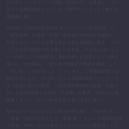
たドキュメンタリー『三姉妹〜雲南の子』を発表し、ヴェ
ネチア国際映画祭オリゾンティ部門グランプリなど数々の
国際賞に輝く。
2013年には本作の配給であるムヴィオラが製作出資した
『収容病棟』を発表。中国・雲南省の精神病院を撮影し、
収容された一人一人が愛を求める姿を感動的に描き、ナン
ト三大陸映画祭銀の気球賞などを受賞。2016年にはミャン
マー内戦により中国国境に逃れて来た中国系のタアン族を
描いた『TA'ANG』、浙江省の出稼ぎ労働者を題材にした
『苦い銭』、2017年には『ファンさん』と国際映画祭で話
題作が続いたが、2018年、カンヌ国際映画祭でついにこれ
まで記録し続けた題材、「反右派闘争時代の飢餓」の集大
成となる8時間越えの大作『死霊魂』を発表。3度目の山形
国際ドキュメンタリー映画祭最高賞の栄誉に輝いた。
新型コロナウィルスによる休止期間を経て、2023年5月に
『青春』3部作の1部となる『青春-春-』をカンヌ国際映画祭
で発表。同年11月には東京フィルメックスの審査員として