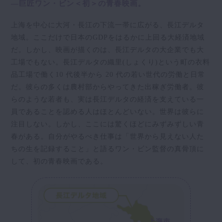
―巨匠ワン・ビン＜初＞の青春映画。
上海を中心に大河・長江の下流一帯に広がる、長江デルタ
地域。ここだけで日本のGDPをはるかに上回る大経済地域
だ。しかし、映画が描くのは、長江デルタの大企業でも大
工場でもない。長江デルタの織里(しょくり)という町の衣料
品工場で働く10 代後半から 20 代の若い世代の労働と日常
だ。彼らの多くは農村部からやってきた出稼ぎ労働者。彼
らのような若者も、実は長江デルタの経済を支えている一
員であることを認める人はほとんどいない。世界は彼らに
注目しない。しかし、ここには驚くほどにみずみずしい青
春がある。自分がやるべき仕事は「世界から見えない人た
ちの生を記録すること」と語るワン・ビン監督の真骨頂に
して、初の青春映画である。