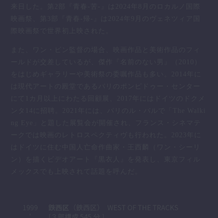
来日した。第2部『青春-苦-』は2024年8月のロカルノ国際
映画祭、第3部『青春-帰-』は2024年9月のヴェネツィア国
際映画祭で世界初上映された。
また、ワン・ビン監督の場合、映画作品と美術作品のフィ
ールドが交差しているが、傑作『名前のない男』（2010）
をはじめギャラリーや美術祭の委嘱作品も多い。2014年に
は現代アートの殿堂であるパリのポンピドゥー・センター
にて1カ月以上にわたる回顧展、2017年にはドイツのドクメ
ンタ14に招聘。2021年には、パリのル・バルで「The Walki
ng Eye」と題した展覧会が開催され、フランス・シネマテ
ークでは映画のレトロスペクティヴも行われた。2023年に
はドイツに住む中国人亡命作曲家・王西麟（ワン・シーリ
ン）を描くビデオアート『黒衣人』を発表し、東京フィル
メックスでも上映されて話題を呼んだ。