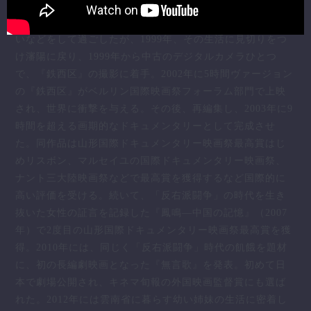
97年に魯迅美術学院に復学し、卒業するが、当時は仕事が
なく、新聞映画撮影所に入り、1年半ほど知人の監督の手伝
いなどをして過ごしたが、1999年、その生活に見切りをつ
け瀋陽に戻り、1999年から中古のデジタルカメラひとつ
で、『鉄西区』の撮影に着手。2002年に5時間ヴァージョン
の『鉄西区』がベルリン国際映画祭フォーラム部門で上映
され、世界に衝撃を与える。その後、再編集し、2003年に9
時間を超える画期的なドキュメンタリーとして完成させ
た。同作品は山形国際ドキュメンタリー映画祭最高賞はじ
めリスボン、マルセイユの国際ドキュメンタリー映画祭、
ナント三大陸映画祭などで最高賞を獲得するなど国際的に
高い評価を受ける。続いて、「反右派闘争」の時代を生き
抜いた女性の証言を記録した『鳳鳴―中国の記憶』（2007
年）で2度目の山形国際ドキュメンタリー映画祭最高賞を獲
得。2010年には、同じく「反右派闘争」時代の飢餓を題材
に、初の長編劇映画となった『無言歌』を発表。初めて日
本で劇場公開され、キネマ旬報の外国映画監督賞にも選ば
れた。2012年には雲南省に暮らす幼い姉妹の生活に密着し