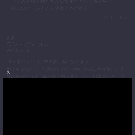
すべての登場人物たちが日常生活という海の中で
一緒に泳いでいるのを眺めるのが好き。
-ワン・ビン
監督
ワン・ビン
（王兵）
WANG BING
1967年11月17日、中国陝西省西安生まれ。
街で生まれたが、飢饉のため幼少時に農村に移り住む。父
は出稼ぎに行き、母・妹・弟と暮らした。14歳のとき、父
が病死し、当時の「接班」政策により父の仕事を受け継ぐ
ことになり、父の職場だった「建設設計院」に職を得て、1
4歳から24歳まで一家の大黒柱として働く。職場で知り合っ
た建築士らの影響で学問と写真に興味を持つようになり、1
991年、人の紹介を得て、瀋陽にある魯迅美術学院で学び始
める。翌92年、正規の試験を受けて写真学科に入学。3年間
学んだのち、95年から1年間は北京電影学院撮影科で学ぶ。