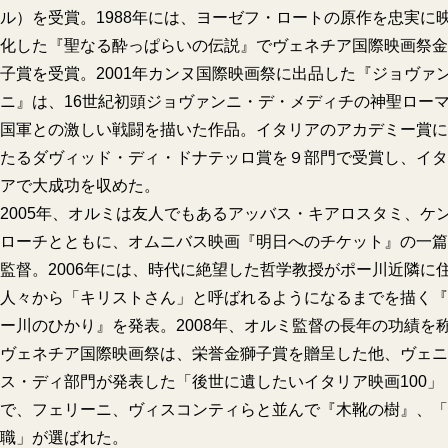
ル）を受賞。1988年には、ヨーゼフ・ロートの原作を忠実に
化した『聖なる酔っぱらいの伝説』でヴェネチア国際映画祭金
子賞を受賞。2001年カンヌ国際映画祭に出品した『ジョヴァ
ニ』は、16世紀初頭ジョヴァンニ・デ・メディチの神聖ロー
国軍との激しい戦闘を描いた作品。イタリアのアカデミー賞に
たるダヴィッド・ディ・ドナテッロ賞を９部門で受賞し、イタ
アで大成功を収めた。
2005年、オルミは友人でもあるアッバス・キアロスタミ、ケ
ローチとともに、オムニバス映画『明日へのチケット』の一篇
監督。2006年には、時代に絶望した哲学教授がポー川近隣に
人々から「キリストさん」と呼ばれるようになるまでを描く『
ー川のひかり』を発表。2008年、オルミ監督の長年の功績を
ヴェネチア国際映画祭は、栄誉金獅子賞を贈呈した他、ヴェニ
ス・ディ部門が発表した「後世に遺したいイタリア映画100」
で、フェリーニ、ヴィスコンティらと並んで『木靴の樹』、「
職」が選ばれた。