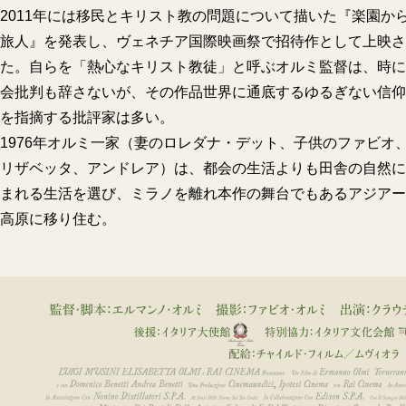
2011年には移民とキリスト教の問題について描いた『楽園か
旅人』を発表し、ヴェネチア国際映画祭で招待作として上映さ
た。自らを「熱心なキリスト教徒」と呼ぶオルミ監督は、時に
会批判も辞さないが、その作品世界に通底するゆるぎない信仰
を指摘する批評家は多い。
1976年オルミ一家（妻のロレダナ・デット、子供のファビオ
リザベッタ、アンドレア）は、都会の生活よりも田舎の自然に
まれる生活を選び、ミラノを離れ本作の舞台でもあるアジアー
高原に移り住む。