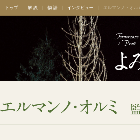
トップ
解 説
物 語
インタビュー
エルマンノ・オル
劇場情報