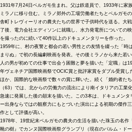
1931年7月24日ベルガモ生まれ。父は鉄道員で、1933年に家
ミラノに移り住む。ミラノ郊外の工場労働者たちとベルガモの
舎町トレヴィーリオの農夫たちの世界で子供時代を送る。大戦
了後、電力会社エディソンに就職し、水力発電所についての映
を撮ったのに続いて40作以上のドキュメンタリーを作った。
1959年に、村の夜警と都会の若い男性との友情を綴った「時
まりぬ」で初の長編劇映画を発表。その後ミラノから来た若い
人の男が初めての仕事で出会う困難と夢を描いた「定職」は19
年ヴェネチア国際映画祭でOCIC賞と批評家賞をダブル受賞し
ほか、国際的な映画祭で数々の賞に輝いた。続く「婚約者たち
（63）では、北からの労働力の流出により南イタリアの工業
急速に発展した後の顛末を描いた。この3本は、ドキュメンタ
ー出身ならではの観察力にもとづいた演出による初期の傑作三
作として評価が高い。
1978年、19世紀末ベルガモの農夫の生活を描いた珠玉の名作
靴の樹』でカンヌ国際映画祭グランプリ（現在のパルム・ドー